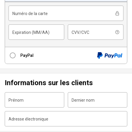
Numéro de la carte
Expiration (MM/AA)
CVV/CVC
PayPal
Informations sur les clients
Après avoir cliqué sur le bouton “Commander avec PayPal”,
vous serez redirigé vers une fenêtre de paiement sécurisée
Prénom
Dernier nom
pour terminer votre transaction.
Adresse électronique