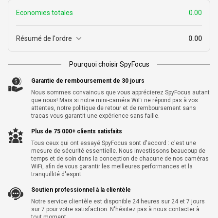
Economies totales
0.00
Résumé de l'ordre
0.00
Pourquoi choisir SpyFocus
Sous-total
0.00
Garantie de remboursement de 30 jours
Nous sommes convaincus que vous apprécierez SpyFocus autant
Expédition
0.00
que nous! Mais si notre mini-caméra WiFi ne répond pas à vos
attentes, notre politique de retour et de remboursement sans
tracas vous garantit une expérience sans faille.
Economies totales
-
0.00
Plus de 75 000+ clients satisfaits
Total
0.00
Tous ceux qui ont essayé SpyFocus sont d'accord : c'est une
mesure de sécurité essentielle. Nous investissons beaucoup de
temps et de soin dans la conception de chacune de nos caméras
WiFi, afin de vous garantir les meilleures performances et la
tranquillité d'esprit.
Soutien professionnel à la clientèle
Notre service clientèle est disponible 24 heures sur 24 et 7 jours
sur 7 pour votre satisfaction. N'hésitez pas à nous contacter à
tout moment.