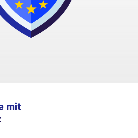
e mit
z