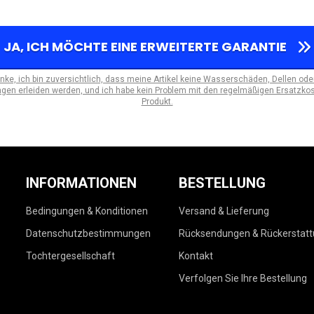
JA, ICH MÖCHTE EINE ERWEITERTE GARANTIE
anke, ich bin zuversichtlich, dass meine Artikel keine Wasserschäden, Dellen ode
en erleiden werden, und ich habe kein Problem mit den regelmäßigen Ersatzkos
Produkt.
INFORMATIONEN
BESTELLUNG
Bedingungen & Konditionen
Versand & Lieferung
Datenschutzbestimmungen
Rücksendungen & Rückerstat
Tochtergesellschaft
Kontakt
Verfolgen Sie Ihre Bestellung