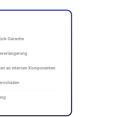
ück-Garantie
everlängerung
den an internen Komponenten
erschäden
ung