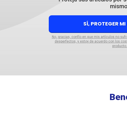
mismo
SÍ, PROTEGER MI
No, gracias, confío en que mis artículos no suf
desperfectos, y estoy de acuerdo con los cos
producto.
Bene