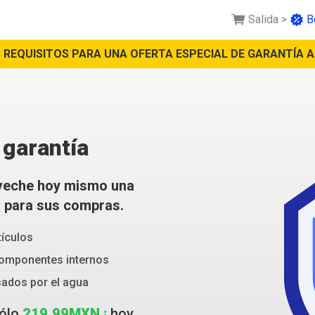
Salida
>
B
S REQUISITOS PARA UNA OFERTA ESPECIAL DE GARANTÍA 
 garantía
oveche hoy mismo una
a para sus compras.
tículos
componentes internos
sados por el agua
sólo
219.99MXN ¡
hoy