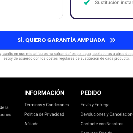
Sustitución insta
SÍ, QUIERO GARANTÍA AMPLIADA
s, confío en que mis artículos no sufran daños por agua, abolladuras u otros desp
estoy de acuerdo con los costes regulares de sustitución de cada producto.
INFORMACIÓN
PEDIDO
Términos y Condiciones
Envío y Entrega
de la
Política de Privacidad
Devoluciones y Cancelacion
nciones
Afiliado
Contacte con Nosotros